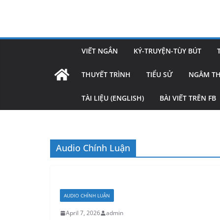
Skip
to
content
VIẾT NGẮN
KÝ-TRUYỆN-TÙY BÚT
THUYẾT TRÌNH
TIỂU SỬ
NGÂM T
TÀI LIỆU (ENGLISH)
BÀI VIẾT TRÊN FB
Audio Chính Luận
AUDIO CHÍNH LUẬN
April 7, 2026
admin