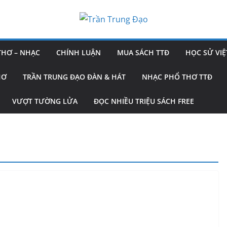
THƠ – NHẠC
CHÍNH LUẬN
MUA SÁCH TTĐ
HỌC SỬ VIỆ
HƠ
TRẦN TRUNG ĐẠO ĐÀN & HÁT
NHẠC PHỔ THƠ TTĐ
VƯỢT TƯỜNG LỬA
ĐỌC NHIỀU TRIỆU SÁCH FREE