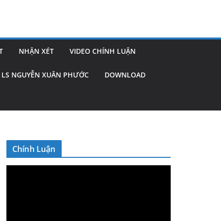
T
NHẬN XÉT
VIDEO CHÍNH LUẬN
LS NGUYỄN XUÂN PHƯỚC
DOWNLOAD
Chính Luận
V
i
d
e
o