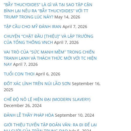
“BẪY THUCYDIDES” LÀ GÌ VÀ TẠI SAO TẬP CẬN
BÌNH LẠI NÊU RA “BẪY THUCYDIDES” VỚI TT
TRUMP TRONG LÚC NÀY?
May 14, 2026
TẬP CẦU CHO MỸ ĐÁNH IRAN
April 7, 2026
CHUYỆN “CHẶT ĐẦU [THIỆU]” VÀ LẬP TRƯỜNG
CỦA TỔNG THỐNG VNCH
April 7, 2026
VAI TRÒ CỦA “SỨC MẠNH MỀM” TRONG CHIẾN
TRANH LẠNH VÀ THÁCH THỨC MỚI VỚI TC HIỆN
NAY
April 7, 2026
TUỔI CON THOI
April 6, 2026
ĐỐT XÁC LÍNH TRÊN NÚI LÃO SƠN
September 16,
2025
CHẾ ĐỘ NÔ LỆ HIỆN ĐẠI (MODERN SLAVERY)
December 26, 2024
ĐẢNH LỄ THẦY PHÁP HÒA
September 10, 2024
GIỚI THIỆU TUYỂN TẬP ĐOẢN VĂN: RA ĐI ĐỂ LẠI
NỤ CƯỜI CỦA TRẦN TRUNG ĐẠO
July 5, 2024